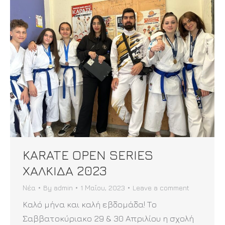
KARATE OPEN SERIES
ΧΑΛΚΙΔΑ 2023
Νέα
By
admin
1 Μαΐου, 2023
Leave a comment
Καλό μήνα και καλή εβδομάδα! Το
Σαββατοκύριακο 29 & 30 Απριλίου η σχολή