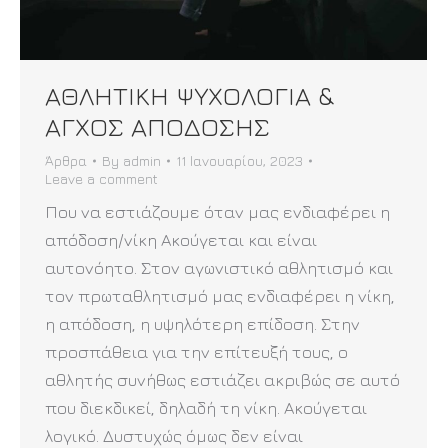
ΑΘΛΗΤΙΚΗ ΨΥΧΟΛΟΓΙΑ &
ΑΓΧΟΣ ΑΠΟΔΟΣΗΣ
Άρθρα
By
admin
11 Ιανουαρίου, 2023
Leave a comment
Που να εστιάζουμε όταν μας ενδιαφέρει η
απόδοση/νίκη Ακούγεται και είναι
αυτονόητο. Στον αγωνιστικό αθλητισμό και
τον πρωταθλητισμό μας ενδιαφέρει η νίκη,
η απόδοση, η υψηλότερη επίδοση. Στην
προσπάθεια για την επίτευξή τους, ο
αθλητής συνήθως εστιάζει ακριβώς σε αυτό
που διεκδικεί, δηλαδή τη νίκη. Ακούγεται
λογικό. Δυστυχώς όμως δεν είναι