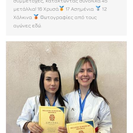
συμμετοχές, κατακτώντας συνολικά 45
μετάλλια! 16 Χρυσά
17 Ασημένια
12
Χάλκινα
Φωτογραφίες από τους
αγώνες εδώ.