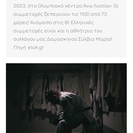
2023, στο Ολυμπιακό κέντρο Άνω Λιοσίων. Οι
συμμετοχές ξεπερνούν τις 1100 από 73
χώρες! Ανάμεσα στις 81 Ελληνικές
συμμετοχές είναι και η αθλήτρια του
συλλόγου μας Δαμασκηνού Σύλβια Μαρία!
Πηγή: elok.gr