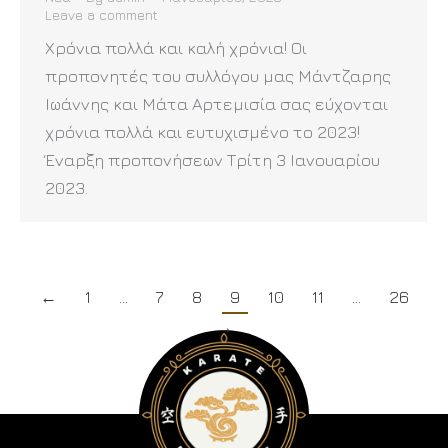
Leave a comment
Χρόνια πολλά και καλή χρόνια! Οι
προπονητές του συλλόγου μας Μάντζαρης
Ιωάννης και Μάτα Αρτεμισία σας εύχονται
χρόνια πολλά και ευτυχισμένο το 2023!
Έναρξη προπονήσεων Τρίτη 3 Ιανουαρίου
2023.
←
1
…
7
8
9
10
11
…
26
→