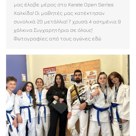
μας έλαβε μέρος στο Karate Open Series
Χαλκίδα! Οι μαθητές μας κατέκτησαν
συνολικά 20 μετάλλια! 7 χρυσά 4 ασημένια 9
χάλκινα Συγχαρητήρια σε όλους!
Φωτογραφίες από τους αγώνες εδώ.