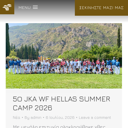
MENU
ΞΕΚΙΝΗΣΤΕ ΜΑΖΙ ΜΑΣ
5Ο JKA WF HELLAS SUMMER
CAMP 2026
Νέα
By
admin
6 Ιουλίου, 2026
Leave a comment
Με μεγάλη επιτυχία ολοκληρώθηκε χθες