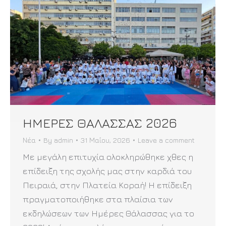
ΗΜΕΡΕΣ ΘΑΛΑΣΣΑΣ 2026
Νέα
By
admin
31 Μαΐου, 2026
Leave a comment
Με μεγάλη επιτυχία ολοκληρώθηκε χθες η
επίδειξη της σχολής μας στην καρδιά του
Πειραιά, στην Πλατεία Κοραή! Η επίδειξη
πραγματοποιήθηκε στα πλαίσια των
εκδηλώσεων των Ημέρες Θάλασσας για το