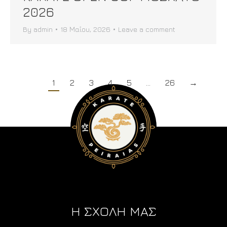
2026
By
admin
18 Μαΐου, 2026
Leave a comment
1
2
3
4
5
…
26
→
Η ΣΧΟΛΗ ΜΑΣ