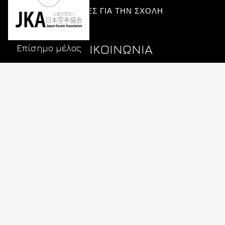
ΟΔΗΓΙΕΣ ΓΙΑ ΤΗΝ ΣΧΟΛΗ
ΕΠΙΚΟΙΝΩΝΙΑ
Επίσημο μέλος
Τηλ. 212 10 44 392
Κιν. 694 421 4589
info@karatepeiraias.gr
ΕΠΙΚΟΙΝΩΝΗΣΤΕ ΜΑΖΙ ΜΑΣ
SOCIAL MEDIA