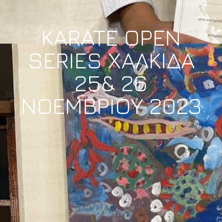
KARATE OPEN
SERIES ΧΑΛΚΙΔΑ
25& 26
ΝΟΕΜΒΡΙΟΥ 2023