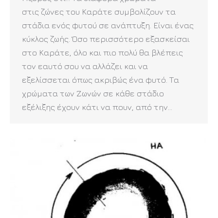
στις ζώνες του Καράτε συμβολίζουν τα
στάδια ενός φυτού σε ανάπτυξη. Είναι ένας
κύκλος ζωής. Όσο περισσότερο εξασκείσαι
στο Καράτε, όλο και πιο πολύ θα βλέπεις
τον εαυτό σου να αλλάζει και να
εξελίσσεται όπως ακριβώς ένα φυτό. Τα
χρώματα των Ζωνών σε κάθε στάδιο
εξέλιξης έχουν κάτι να πουν, από την…