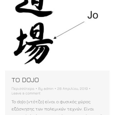
ΤΟ DOJO
Περισσότερα
By
admin
28 Απριλίου, 2019
Leave a comment
To dojo (ντότζο) είναι ο φυσικός χώρος
εξάσκησης των πολεμικών τεχνών. Είναι