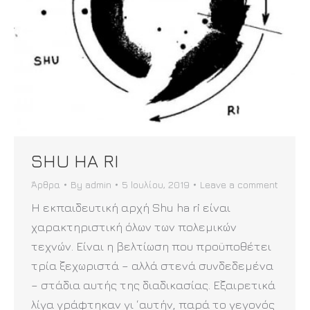
SHU HA RI
Άρθρα
By
admin
5 Ιουλίου, 2019
Leave a comment
Η εκπαιδευτική αρχή Shu ha ri είναι
χαρακτηριστική όλων των πολεμικών
τεχνών. Είναι η βελτίωση που προϋποθέτει
τρία ξεχωριστά – αλλά στενά συνδεδεμένα
– στάδια αυτής της διαδικασίας. Εξαιρετικά
λίγα γράφτηκαν γι ‘αυτήν, παρά το γεγονός