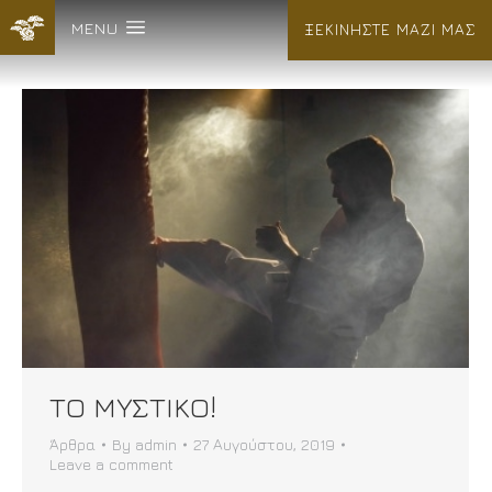
MENU
ΞΕΚΙΝΗΣΤΕ ΜΑΖΙ ΜΑΣ
ΤΟ ΜΥΣΤΙΚΟ!
Άρθρα
By
admin
27 Αυγούστου, 2019
Leave a comment