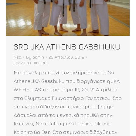
3RD JKA ATHENS GASSHUKU
Νέα
By
admin
23 Απριλίου, 2019
Leave a comment
Με μεγάλη επιτυχία ολοκληρώθηκε το 3ο
Athens JKA Gasshuku που διοργάνωσε η JKA
W.F HELLAS το τριήμερο 19, 20, 21 Απριλίου
στο Ολυμπιακό Γυμναστήριο Γαλατσίου. Στο
σεμινάριο δίδαξαν οι παγκοσμίου φήμης
Δάσκαλοι από τα κεντρικά της JKA στην
Ιαπωνία, Naka Tatsuya 7ο Dan και Okuma
Koichiro 6ο Dan. Στο σεμινάριο διδάχθηκαν