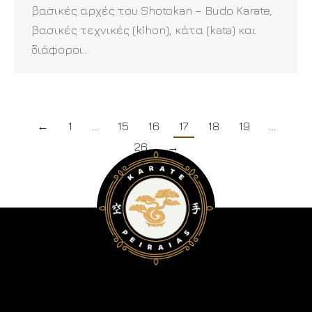
βασικές αρχές του Shotokan – Budo Karate,
βασικές τεχνικές (kihon), κάτα (kata) και
διάφοροι…
←
1
…
15
16
17
18
19
…
26
→