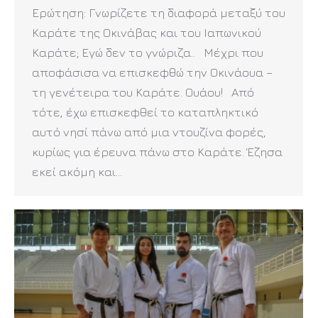
Ερώτηση: Γνωρίζετε τη διαφορά μεταξύ του
Καράτε της Οκινάβας και του Ιαπωνικού
Καράτε; Εγώ δεν το γνώριζα.. Μέχρι που
αποφάσισα να επισκεφθώ την Οκινάουα –
τη γενέτειρα του Καράτε. Ουάου! Από
τότε, έχω επισκεφθεί το καταπληκτικό
αυτό νησί πάνω από μια ντουζίνα φορές,
κυρίως για έρευνα πάνω στο Καράτε. Έζησα
εκεί ακόμη και…