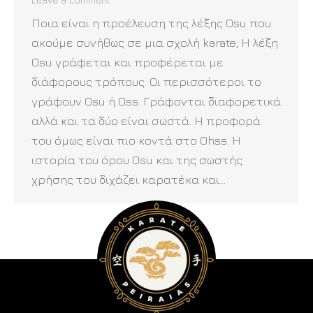
Ποια είναι η προέλευση της λέξης Osu που
ακούμε συνήθως σε μια σχολή karate; Η λέξη
Osu γράφεται και προφέρεται με
διάφορους τρόπους. Οι περισσότεροι το
γράφουν Osu ή Oss. Γράφονται διαφορετικά
αλλά και τα δύο είναι σωστά. Η προφορά
του όμως είναι πιο κοντά στο Ohss. Η
ιστορία του όρου Osu και της σωστής
χρήσης του διχάζει καρατέκα και…