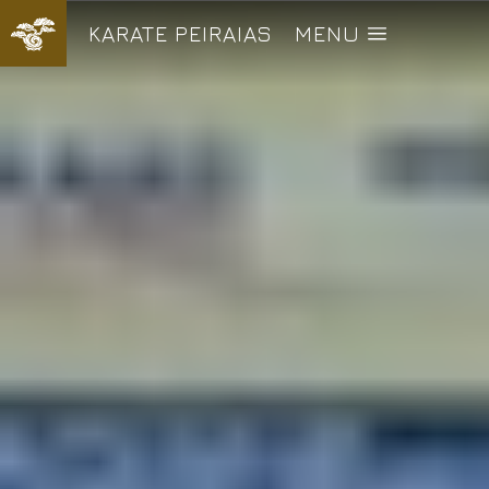
KARATE PEIRAIAS
MENU