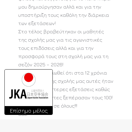
μου δημιούργησαν αλλά και για την
υποστήριξη τους καθόλη την διάρκεια
των εξετάσεων!
Στο τέλος βραβεύτηκαν οι μαθητές
της σχολής μας για τις αγωνιστικές
τους επιδόσεις αλλά και για την
προσφορά τους στη σχολή μας για τη
σεζόν 2025 – 2026!
Αξίζει να σημειωθεί ότι στα 12 χρόνια
λειτουργίας της σχολής μας αυτές ήταν
οι πολυπληθέστερες εξετάσεις καθώς
οι συμμετέχοντες ξεπέρασαν τους 100!
Συγχαρητήρια σε όλους!!!
Επίσημο μέλος
Oss!
Φωτογραφίες από τις εξετάσεις
εδώ
.