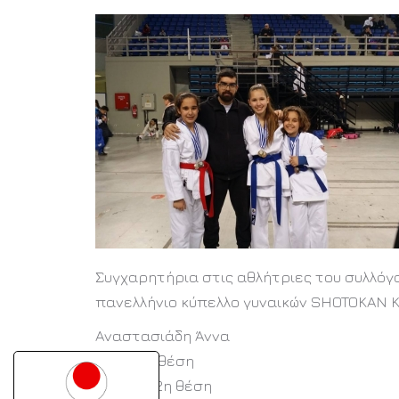
Συγχαρητήρια στις αθλήτριες του συλλόγ
πανελλήνιο κύπελλο γυναικών SHOTOKAN K
Αναστασιάδη Άννα
ΚΑΤΑ: 2η θέση
KUMITE: 2η θέση