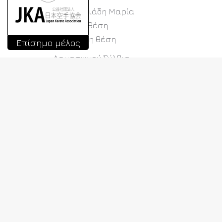
Αναστασιάδη Μαρία
ΚΑΤΑ: 2η θέση
KUMITE: 1η θέση
Επίσημο μέλος
Δαμασκινού Σύλβια
ΚΑΤΑ: 1η θέση
KUMITE: 2η θέση
Π
Ν
5ο JKA WF Hellas Summer Camp
2026