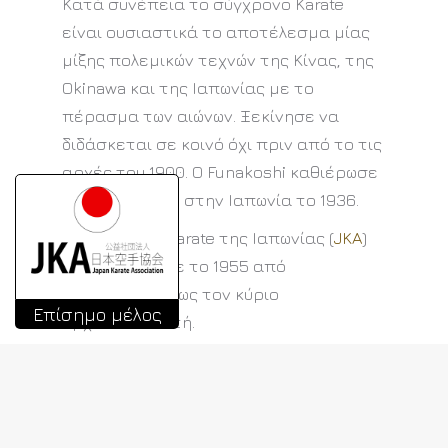
Κατά συνέπεια το σύγχρονο Karate
είναι ουσιαστικά το αποτέλεσμα μίας
μίξης πολεμικών τεχνών της Κίνας, της
Okinawa και της Ιαπωνίας με το
πέρασμα των αιώνων. Ξεκίνησε να
διδάσκεται σε κοινό όχι πριν από το τις
αρχές του 1900. Ο Funakoshi καθιέρωσε
το πρώτο Dojo στην Ιαπωνία το 1936.
Η Οργάνωση Karate της Ιαπωνίας (
JKA
)
δημιουργήθηκε το 1955 από
τον
Funakoshi
ως τον κύριο
Επίσημο μέλος
Αρχιεκπαιδευτή.
Το όνομα Shotokan προέρχεται από το
Shoto που είναι το ψευδώνυμο
του
Funakoshi
& το Kan που στα
ιαπωνέζικα σημαίνει αίθουσα.