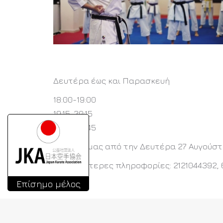
Δευτέρα έως και Παρασκευή
18:00-19:00
19:15-20:15
20:30-21:45
Η σχολή μας από την Δευτέρα 27 Αυγούστο
Περισσότερες πληροφορίες: 2121044392, 
Επίσημο μέλος
Π