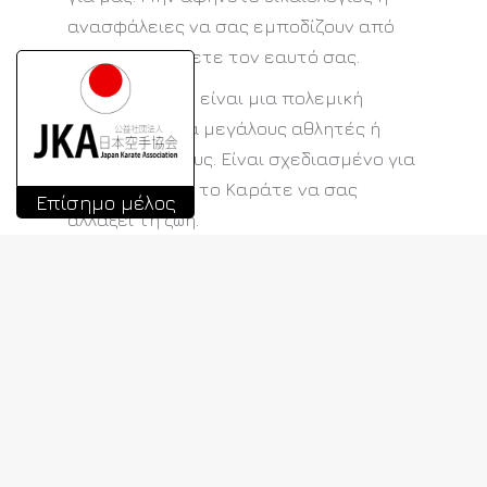
ανασφάλειες να σας εμποδίζουν από
το να βελτιώσετε τον εαυτό σας.
Το Καράτε δεν είναι μια πολεμική
τέχνη μόνο για μεγάλους αθλητές ή
υπερανθρώπους. Είναι σχεδιασμένο για
όλους. Αφήστε το Καράτε να σας
Επίσημο μέλος
αλλάξει τη ζωή.
Α.Σ. ΣΟΤΟΚΑΝ ΚΑΡΑΤΕ <<Ο ΑΝΑΤΕΛΛΩΝ
ΗΛΙΟΣ>> ΔΗΜΟΥ ΠΕΙΡΑΙΩΣ
Διεύθυνση: Λ. Ηρώων Πολυτεχνείου 16,
Πειραιάς.
Τηλέφωνο: 212 10 44 392 – 694 421 4589