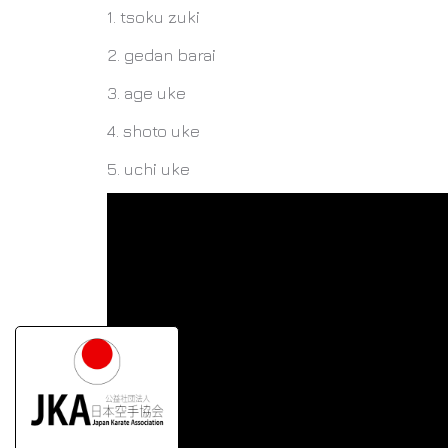
1. tsoku zuki
2. gedan barai
3. age uke
4. shoto uke
5. uchi uke