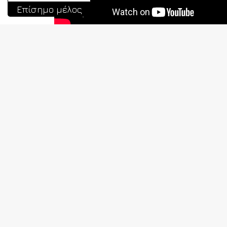
Επίσημο μέλος
Π
Ν
5ο JKA WF Hellas Summer Camp
2026