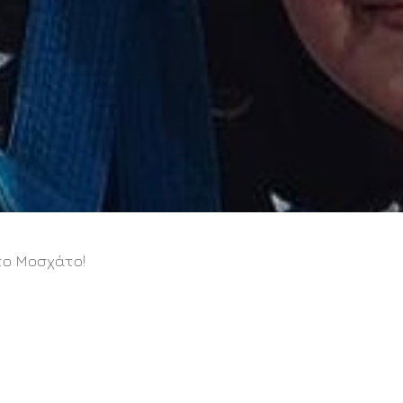
το Μοσχάτο!