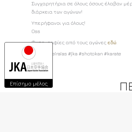
Συγχαρητήρια σε όλους όσους έλαβαν μέρ
διάρκεια των αγώνων!
Υπερήφανοι για όλους!
Oss
Φωτογραφίες από τους αγώνες
εδώ
.
#karatepeiraias #jka #shotokan #karate
Π
Επίσημο μέλος
Ν
5ο JKA WF Hellas Summer Camp
2026