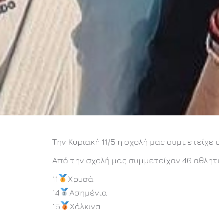
Την Κυριακή 11/5 η σχολή μας συμμετείχε
Από την σχολή μας συμμετείχαν 40 αθλητ
11
Χρυσά
14
Ασημένια
15
Χάλκινα