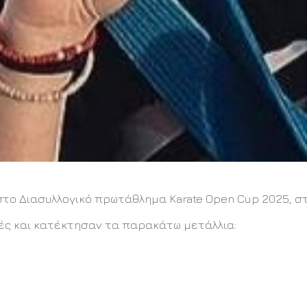
 στο Διασυλλογικό πρωτάθλημα Karate Open Cup 2025, σ
ές και κατέκτησαν τα παρακάτω μετάλλια: