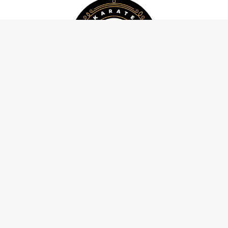
ΕΠΙΚΟΙΝΩΝΙΑ
Τηλ. 212 10 44 392
Κιν. 694 421 4589
info@karatepeiraias.gr