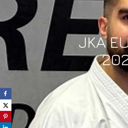
JKA E
202