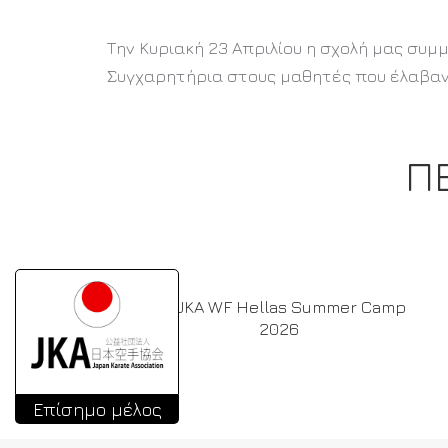
Την Κυριακή 23 Απριλίου η σχολή μας συμ
Συγχαρητήρια στους μαθητές που έλαβαν
Π
Ν
5ο JKA WF Hellas Summer Camp
2026
Επίσημο μέλος