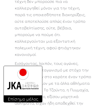
τέχνη δεν μπορούσε πια να
καλλιεργηθεί μόνον για την τέχνη,
παρά τις οποιεσδήποτε διακηρύξεις,
ούτε αποτελούσε απλώς έναν τρόπο
αυτοβελτίωσης, ούτε, βέβαια,
μπορούμε να πούμε ότι
καλλιεργούνταν μια εξοντωτική
πολεμική τέχνη, αφού φτιάχτηκαν
κανονισμοί.
Εισάγοντας, λοιπόν, τους αγώνες,
δηλαδή τον ανταγωνισμό με στόχο την
νίκη, υπέβαλαν στο καράτε έναν τρόπο
λειτουργίας ίδιον με τα άλλα αθλήματα
ανταγωνισμού. Το Τζούντο, η Πυγμαχία,
το Τάε-κβο-ντο, εξίσου μαχητικά
Επίσημο μέλος
αθλήματα, είχαν ήδη αποδεχθεί την