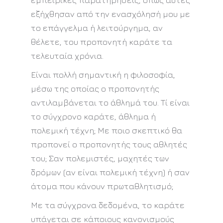
εμπειρικές παρατηρήσεις, όπως αυτές
εξήχθησαν από την ενασχόλησή μου με
το επάγγελμα ή λειτούργημα, αν
θέλετε, του προπονητή καράτε τα
τελευταία χρόνια.
Είναι πολλή σημαντική η φιλοσοφία,
μέσω της οποίας ο προπονητής
αντιλαμβάνεται το άθλημά του. Τί είναι
το σύγχρονο καράτε, άθλημα ή
πολεμική τέχνη; Με ποιο σκεπτικό θα
προπονεί ο προπονητής τους αθλητές
του; Σαν πολεμιστές, μαχητές των
δρόμων (αν είναι πολεμική τέχνη) ή σαν
άτομα που κάνουν πρωταθλητισμό;
Με τα σύγχρονα δεδομένα, το καράτε
υπάγεται σε κάποιους κανονισμούς