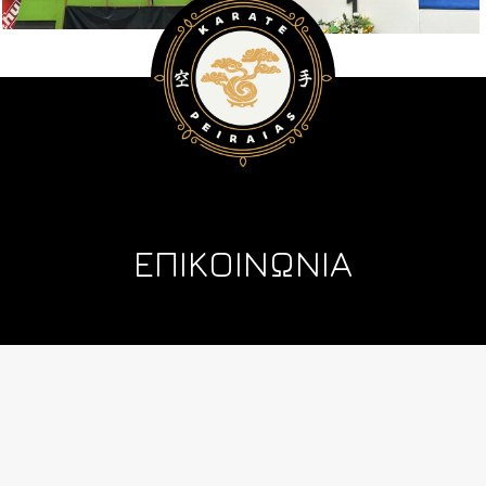
ΕΠΙΚΟΙΝΩΝΙΑ
Τηλ. 212 10 44 392
Κιν. 694 421 4589
info@karatepeiraias.gr