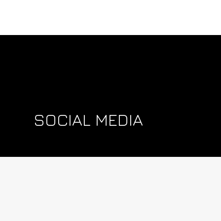
SOCIAL MEDIA
Ακολουθήστε την σχολή μας στα Social
Media για Βίντεο, Νέα και Ανακοινώσεις.