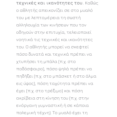
τεχνικές και ικανότητες του.
Καθώς
ο αθλητής απεικονίζει σε στο μυαλό
του με λεπτομέρεια τη σωστή
αλληλουχία των κινήσεων που τον
οδηγούν στην επιτυχία, τελειοποιεί
νοητικά τις τεχνικές και ικανότητες
του. Ο αθλητής μπορεί να σκεφτεί
πόσο δυνατά και τεχνικά πρέπει να
χτυπήσει τη μπάλα (π.χ. στο
ποδόσφαιρο), πόσο ψηλά πρέπει να
πηδήξει (π.χ. στο μπάσκετ ή στο άλμα
εις ύψος), πόση ταχύτητα πρέπει να
έχει (π.χ. στο τρέξιμο) και πόση
ακρίβεια στη κίνηση του (π.χ. στην
ενόργανη γυμναστική ή σε κάποια
πολεμική τέχνη). Το μυαλό έχει τη