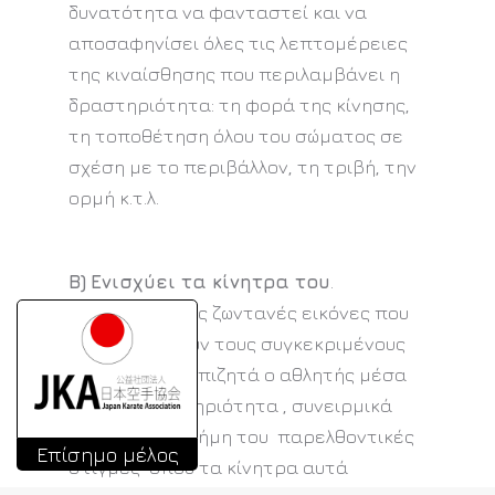
δυνατότητα να φανταστεί και να
αποσαφηνίσει όλες τις λεπτομέρειες
της κιναίσθησης που περιλαμβάνει η
δραστηριότητα: τη φορά της κίνησης,
τη τοποθέτηση όλου του σώματος σε
σχέση με το περιβάλλον, τη τριβή, την
ορμή κ.τ.λ.
Β)
Ενισχύει τα κίνητρα του
.
Δημιουργώντας ζωντανές εικόνες που
αποσαφηνίζουν τους συγκεκριμένους
στόχους που επιζητά ο αθλητής μέσα
από τη δραστηριότητα , συνειρμικά
φέρνει στη μνήμη του παρελθοντικές
Επίσημο μέλος
στιγμές όπου τα κίνητρα αυτά